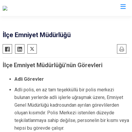
Manisa
İlçe Emniyet Müdürlüğü
Ahmetli
Salihli
Akhisar
Sarıgöl
İlçe Emniyet Müdürlüğü'nün Görevleri
Alaşehir
Saruhanlı
Demirci
Selendi
Adli Görevler
Gölmarmara
Soma
Adli polis, en az tam teşekküllü bir polis merkezi
Gördes
Turgutlu
bulunan yerlerde adli işlerle uğraşmak üzere, Emniyet
Kırkağaç
Şehzadeler
Genel Müdürlüğü kadrosundan ayrılan görevlilerden
Köprübaşı
Yunusemre
oluşan kısımdır. Polis Merkezi istenilen düzeyde
Kula
teşkilatlanmaya sahip değilse, personelin bir kısmı veya
hepsi bu görevde çalışır.