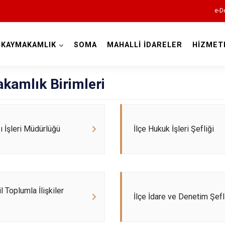
e-D
KAYMAKAMLIK
SOMA
MAHALLİ İDARELER
HİZMET
Manisa
kamlık Birimleri
zı İşleri Müdürlüğü
İlçe Hukuk İşleri Şefliği
Ahmetli
Akhisar
Alaşehir
il Toplumla İlişkiler
Demirci
İlçe İdare ve Denetim Şefl
Gölmarmara