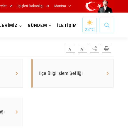
evlet
İçişleri Bakanlığı
Manisa
LERİMİZ
GÜNDEM
İLETİŞİM
23
°C
İlçe Bilgi İşlem Şefliği
Salihli
Sarıgöl
Saruhanlı
Selendi
iği
Soma