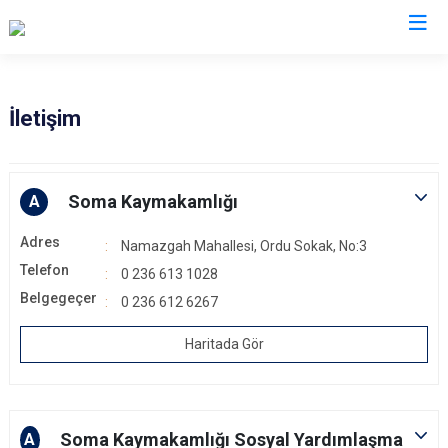
Manisa
İletişim
Ahmetli
Salihli
Akhisar
Sarıgöl
Soma Kaymakamlığı
A
Alaşehir
Saruhanlı
Adres
Namazgah Mahallesi, Ordu Sokak, No:3
Demirci
Selendi
Telefon
0 236 613 1028
Gölmarmara
Soma
Belgegeçer
0 236 612 6267
Gördes
Turgutlu
Kırkağaç
Şehzadeler
Haritada Gör
Köprübaşı
Yunusemre
Kula
Soma Kaymakamlığı Sosyal Yardımlaşma
A