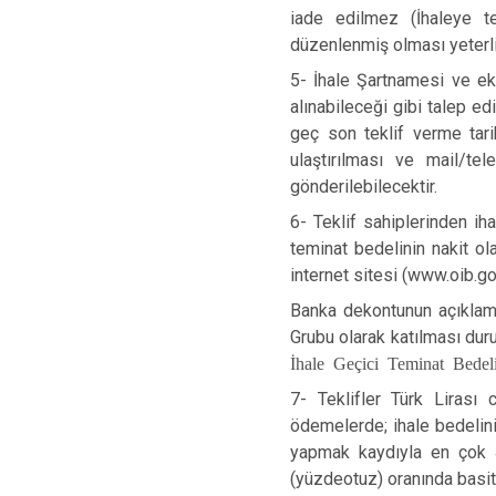
iade edilmez (İhaleye t
düzenlenmiş olması yeterli
5-
İhale Şartnamesi ve ekl
alınabileceği gibi talep e
geç son teklif verme tari
ulaştırılması ve mail/tel
gönderilebilecektir.
6-
Teklif sahiplerinden iha
teminat bedelinin nakit ol
internet sitesi (www.oib.gov
Banka dekontunun açıklama
Grubu olarak katılması dur
İhale Geçici Teminat Bede
7-
Teklifler Türk Lirası
ödemelerde; ihale bedelini
yapmak kaydıyla en çok 48
(yüzdeotuz) oranında basit 