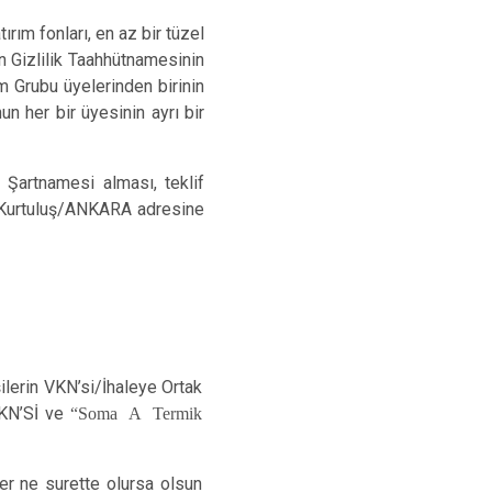
tırım fonları, en az bir tüzel
in Gizlilik Taahhütnamesinin
m Grubu üyelerinden birinin
n her bir üyesinin ayrı bir
e Şartnamesi alması, teklif
80 Kurtuluş/ANKARA adresine
ilerin VKN’si/İhaleye Ortak
CKN’Sİ ve
“Soma A Termik
her ne surette olursa olsun