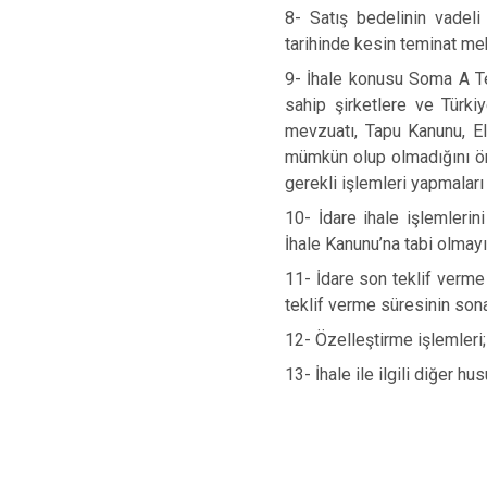
8-
Satış bedelinin vadel
tarihinde kesin teminat mek
9-
İhale konusu
Soma A Te
sahip şirketlere ve Türki
mevzuatı, Tapu Kanunu, Ele
mümkün olup olmadığını ön
gerekli işlemleri yapmaları 
10-
İdare ihale işlemleri
İhale Kanunu’na tabi olmayı
11-
İdare son teklif verme 
teklif verme süresinin son
12-
Özelleştirme işlemleri;
13-
İhale ile ilgili diğer h