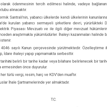
i olarak ödenmesinin tercih edilmesi halinde, vadeye bağlan
tubu alınacaktır.
rmik Santrali
’nin, yabancı ülkelerde kendi ülkelerinin kanunların
ye’de kurulan yabancı sermayeli şirketlere devri, yürürlükteki 
ktrik Piyasası Mevzuatı ve ile ilgili diğer mevzuat hükümlerine 
ceden araştırmakla yükümlüdürler. İhaleyi kazanmaları halinde b
istenir.
ni 4046 sayılı Kanun çerçevesinde yürütmektedir. Özelleştirme ih
p, İdare ihaleyi yapıp yapmamakta serbesttir.
tarihi
ni
belirli bir tarihe kadar veya bilahare belirlenecek bir tari
a ermesinden önce duyurulur.
 her türlü vergi, resim, harç ve KDV’den muaftır.
ususlar İhale Şartnamelerinde yer almaktadır.
T.C.