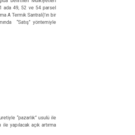
da belirtilen Mülkiyetleri
Turgutlu
11 ada 49, 52 ve 54 parsel
Şehzadeler
a A Termik Santrali)'ın bir
Yunusemre
amında
“Satış” yöntemiyle
retiyle “pazarlık” usulü ile
ı ile yapılacak açık artırma