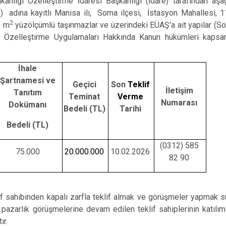
anlığı Özelleştirme İdaresi Başkanlığı (İdare) tarafından aşağı
Gördes
Ş) adına kayıtlı Manisa ili, Soma ilçesi, İstasyon Mahallesi, 
Kırkağaç
2
0 m
yüzölçümlü taşınmazlar ve üzerindeki EÜAŞ'a ait yapılar (Som
Köprübaşı
lı Özelleştirme Uygulamaları Hakkında Kanun hükümleri kaps
Kula
İhale
Şartnamesi ve
Geçici
Son
Teklif
İletişim
Tanıtım
Teminat
Verme
Numarası
Dokümanı
Bedeli (TL)
Tarihi
Bedeli (TL)
(0312) 585
75.000
20.000.000
10.02.2026
82 90
lif sahibinden kapalı zarfla teklif almak ve görüşmeler yapmak su
e, pazarlık görüşmelerine devam edilen teklif sahiplerinin katılım
ır.