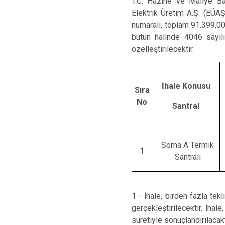
T.C. Hazine ve Maliye Bak
Elektrik Üretim A.Ş. (EÜA
numaralı, toplam 91.399,0
bütün halinde 4046 sayı
özelleştirilecektir.
İhale Konusu
Sıra
No
Santral
Soma A Termik
1
Santrali
1 - İhale, birden fazla tek
gerçekleştirilecektir. İhal
suretiyle sonuçlandırılacakt