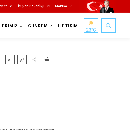
evlet
İçişleri Bakanlığı
Manisa
LERİMİZ
GÜNDEM
İLETİŞİM
23
°C
Salihli
Sarıgöl
Saruhanlı
Selendi
Soma