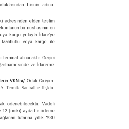
aklarından birinin adına
aki adresinden elden teslim
ekontunun bir nüshasının en
eya kargo yoluyla İdare’ye
i taahhütlü veya kargo ile
i teminat alınacaktır. Geçici
e Şartnamesinde ve İdaremiz
lerin VKN’si/
Ortak Girişim
 Termik Santraline ilişkin
ak ödenebilecektir. Vadeli
e 12 (oniki) ayda bir ödeme
ğlanan tutarına yıllık %30