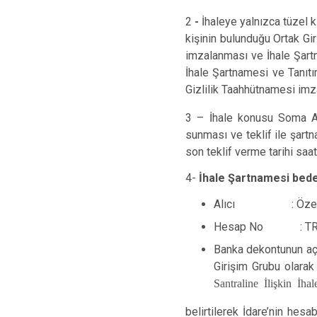
2
-
İhaleye yalnızca tüzel ki
kişinin bulunduğu Ortak Gir
imzalanması ve İhale Şartn
İhale Şartnamesi ve Tanıtı
Gizlilik Taahhütnamesi im
3 – İhale konusu Soma A Te
sunması ve teklif ile şart
son teklif verme tarihi saa
4-
İhale Şartnamesi bedel
Alıcı : Özelleşti
Hesap No : TR22 00
Banka dekontunun açı
Girişim Grubu olarak
Santraline İlişkin İha
belirtilerek İdare’nin hesa