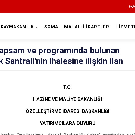
e-D
KAYMAKAMLIK
SOMA
MAHALLİ İDARELER
HİZMET
Manisa
kapsam ve programında bulunan
antrali'nin ihalesine ilişkin ilan
Ahmetli
T.C.
Akhisar
HAZİNE VE MALİYE BAKANLIĞI
Alaşehir
ÖZELLEŞTİRME İDARESİ BAŞKANLIĞI
Demirci
YATIRIMCILARA DUYURU
Gölmarmara