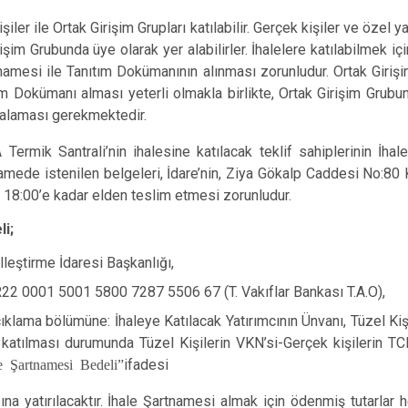
şiler ile Ortak Girişim Grupları katılabilir. Gerçek kişiler ve özel ya
işim Grubunda üye olarak yer alabilirler. İhalelere katılabilmek iç
amesi ile Tanıtım Dokümanının alınması zorunludur. Ortak Girişi
m Dokümanı alması yeterli olmakla birlikte, Ortak Girişim Grubunu
zalaması gerekmektedir.
rmik Santrali’nin ihalesine katılacak teklif sahiplerinin İhal
namede istenilen belgeleri, İdare’nin, Ziya Gökalp Caddesi No:
t 18:00’e kadar elden teslim etmesi zorunludur.
i;
rme İdaresi Başkanlığı,
01 5001 5800 7287 5506 67 (T. Vakıflar Bankası T.A.O),
klama bölümüne: İhaleye Katılacak Yatırımcının Ünvanı, Tüzel Kiş
 katılması durumunda Tüzel Kişilerin VKN’si-Gerçek kişilerin T
le Şartnamesi Bedeli”
ifadesi
bına yatırılacaktır. İhale Şartnamesi almak için ödenmiş tutarlar 