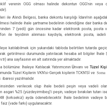
eklif verenin OGG olması halinde dekontun OGG’nin veya ort
dir).
eri ile Alındı Belgesi, banka dekontu karşılığı İdare’nin aşağıd
dilmesi halinde ihale şartname bedelinin ödendiğine dair banka d
hinden 7 (yedi) gün öncesine kadar elektronik posta, posta v
efon ile teyidinin alınması kaydıyla, elektronik posta, iadel
leye katılabilmek için yukarıdaki tabloda belirtilen tutarda geçic
arak getirilmesi durumunda yatırılacak hesaba ait bilgiler İhal
.tr) ana sayfasının en alt satırında yer almaktadır.
 bölümüne: İhaleye Katılacak Yatırımcının
Ü
nvanı ve
Tüzel Kişi
umunda Tüzel Kişilerin VKN’si-Gerçek kişilerin TCKN’Sİ ve
Soma A
li
ibaresi yazılmalıdır.
 cinsinden verilecek olup ihale bedeli peşin veya vadeli olar
n asgari %25 (yüzdeyirmibeş)’i peşin, vadeye bırakılan tutarı is
 (kırksekiz) ayda ödenebilecektir. İhale bedelinin vadeye ba
faiz (vade farkı) uygulanacaktır
.